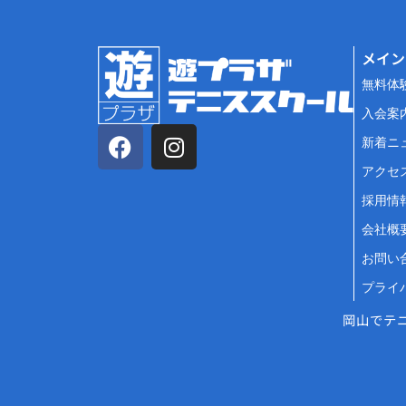
メイン
無料体
入会案
新着ニ
アクセ
採用情
会社概
お問い
プライ
岡山でテ