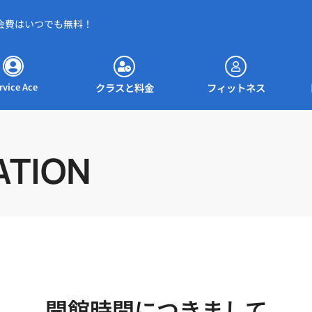
会費はいつでも無料！
約ページへ
クラスと料金
フィットネス
クラスと料金
フィットネス
rvice Ace
ATION
開館時間につきまして