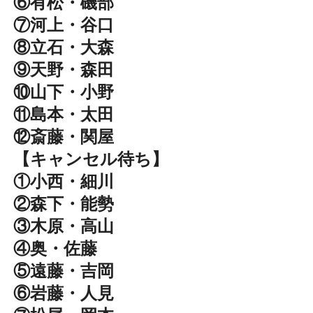
⑥有松・磯部
⑦河上・谷口
⑧立石・大森
⑨天野・森田
⑩山下・小野
⑪島本・太田
⑫斎藤・関屋
【キャンセル待ち】
①小西・細川
②森下・能勢
③木原・高山
④奥・佐藤
⑤遠藤・吉岡
⑥岩藤・人見