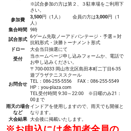
※試合参加の方は第２、３駐車場をご利用下
さい。
3,500
円（1人） 会員の方は
3,000
円（1
参加費
人）
集合時間
9時
6ゲーム先取ノーアドバンテージ・予選＝対
試合形式
抗戦形式・決勝トーナメント形式
ドロー
大会当日抽選にて
当ホームページ申し込みフォームか、電話で
受付
お申し込みください。
〒700-0033 岡山市北区島田本町二丁目6-35
遊プラザテニススクール
TEL：086-255-5556 FAX：086-255-5549
お問合せ
HP：you-plaza.com
TEL受付時間 9:30～22:00 ※日曜のみ21：
00まで
雨天の場合
インドアを使用しますので、雨天でも開催と
など
なります。
大会結果
大会後に掲載いたします。
※お申込には参加者全員の