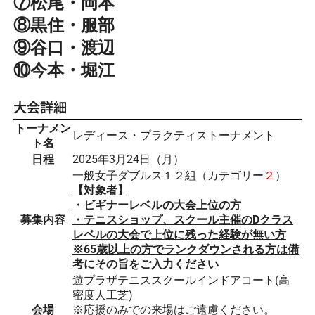
⑦松尾・岡本
⑧黒住・服部
⑨谷口・渡辺
⑩今本・堀江
大会詳細
トーナメン
レディース・プラクティストーナメント
ト名
日程
2025年3月24日（月）
一般女子ダブルス１２組（カテゴリー
２
）
【対象者】
・ビギナーレベルの大会上位の方
募集内容
・テニスショップ、スクール主催のDクラス
レベルの大会で上位に残った経験が無い方
※65歳以上の方でランクダウンされる方は備
考にその旨をご入力ください
遊プラザテニススクールインドアコート(高
密度人工芝)
会場
※応援のみでの来場はご遠慮ください。