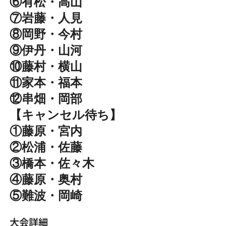
⑥有松・高山
⑦岩藤・人見
⑧岡野・今村
⑨伊丹・山河
⑩藤村・横山
⑪家本・福本
⑫串畑・岡部
【キャンセル待ち】
①藤原・宮内
②松浦・佐藤
③橋本・佐々木
④藤原・奥村
⑤難波・岡崎
大会詳細