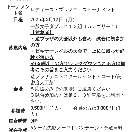
トーナメン
レディース・プラクティストーナメント
ト名
日程
2025年5月12日（月）
一般女子ダブルス１２組（カテゴリー
１
）
【対象者】
・遊プラザの大会以外も含め、試合に初参加
の方
募集内容
・ビギナーレベルの大会で、上位に残った経
験が無い方
※65歳以上の方でランクダウンされる方は備
考にその旨をご入力ください
遊プラザテニススクールインドアコート(高
密度人工芝)
会場
※応援のみでの来場はご遠慮ください。
※試合参加の方は第２、３駐車場をご利用下
さい。
3,500
円（1人） 会員の方は
3,000
円（1
参加費
人）
集合時間
9時
6ゲーム先取ノーアドバンテージ・予選＝対
試合形式