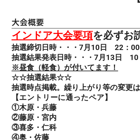
大会概要
インドア大会要項
を必ずお
抽選締切日時・・・7月10日 22：0
抽選結果発表日時・・・7月13日 10
※昼食（軽食）が付いてます！
☆☆抽選結果☆☆
抽選時点掲載。繰り上がり等の変更
【エントリーに通ったペア】
①木原・兵藤
②藤原・宮内
③喜多・仁科
④奥・佐藤