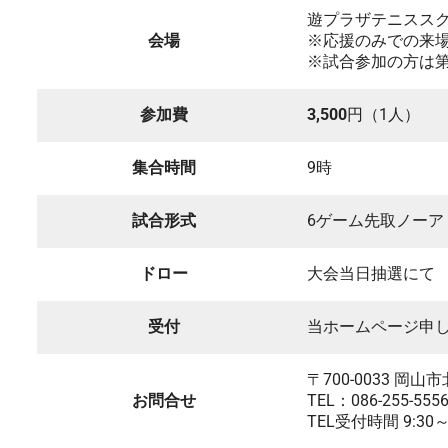
遊プラザテニススク
会場
※応援のみでの来
※試合参加の方は
参加費
3,500
円（1人） 
集合時間
9時
試合形式
6ゲーム先取ノー
ドロー
大会当日抽選にて
受付
当ホームページ申
〒700-0033 
お問合せ
TEL：086-255-555
TEL受付時間 9:30