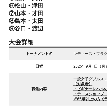
⑥松山・津田
⑦山本・才田
⑧島本・太田
⑨谷口・渡辺
大会詳細
トーナメント名
レディース・プラ
日程
2025年9月1日（月
一般女子ダブルス
【対象者】
募集内容
・ビギナーレベル
・テニスショップ
※65歳以上の方で