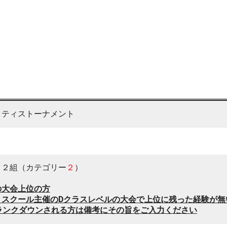
クティストーナメント
）
１２組（カテゴリー
２
）
の大会上位の方
、スクール主催のDクラスレベルの大会で上位に残った経験が無
ランクダウンされる方は備考にその旨をご入力ください