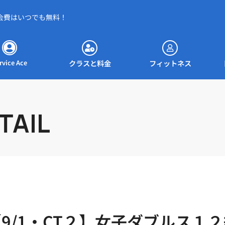
会費はいつでも無料！
約ページへ
クラスと料金
フィットネス
クラスと料金
フィットネス
rvice Ace
TAIL
9/1・CT２】女子ダブルス１