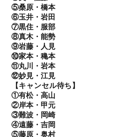
⑤桑原・橋本
⑥玉井・岩田
⑦黒住・服部
⑧真木・能勢
⑨岩藤・人見
⑩家本・穐本
⑪丸川・岩本
⑫妙見・江見
【キャンセル待ち】
①有松・高山
②岸本・甲元
③難波・岡崎
④遠藤・吉岡
⑤藤原・奥村