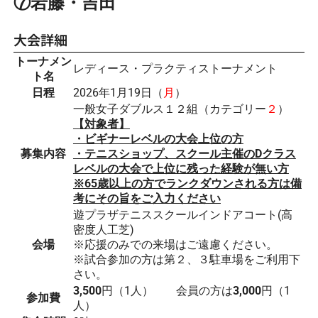
⑦岩藤・吉田
大会詳細
トーナメン
レディース・プラクティストーナメント
ト名
日程
2026年1月19日（
月
）
一般女子ダブルス１２組（カテゴリー
２
）
【対象者】
・ビギナーレベルの大会上位の方
募集内容
・テニスショップ、スクール主催のDクラス
レベルの大会で上位に残った経験が無い方
※65歳以上の方でランクダウンされる方は備
考にその旨をご入力ください
遊プラザテニススクールインドアコート(高
密度人工芝)
会場
※応援のみでの来場はご遠慮ください。
※試合参加の方は第２、３駐車場をご利用下
さい。
3,500
円（1人） 会員の方は
3,000
円（1
参加費
人）