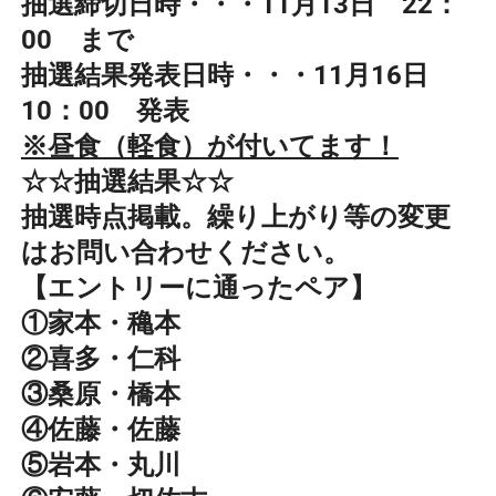
抽選締切日時・・・11月13日 22：
00 まで
抽選結果発表日時・・・11月16日
10：00 発表
※昼食（軽食）が付いてます！
☆☆抽選結果☆☆
抽選時点掲載。繰り上がり等の変更
はお問い合わせください。
【エントリーに通ったペア】
①家本・穐本
②喜多・仁科
③桑原・橋本
④佐藤・佐藤
⑤岩本・丸川