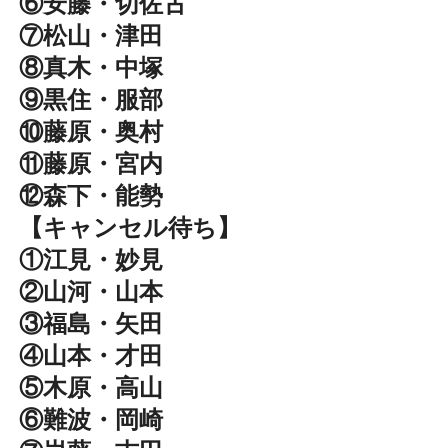
⑥安藤・切佐古
⑦松山・津田
⑧真木・中塚
⑨黒住・服部
⑩藤原・奥村
⑪藤原・宮内
⑫森下・能勢
【キャンセル待ち】
①江見・妙見
②山河・山本
③福島・矢田
④山本・才田
⑤木原・高山
⑥難波・岡崎