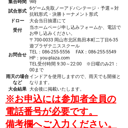
集合時間
9時
6ゲーム先取ノーアドバンテージ・予選＝対
試合形式
抗戦形式・決勝トーナメント形式
ドロー
大会当日抽選にて
当ホームページ申し込みフォームか、電話で
受付
お申し込みください。
〒700-0033 岡山市北区島田本町二丁目6-35
遊プラザテニススクール
TEL：086-255-5556 FAX：086-255-5549
お問合せ
HP：you-plaza.com
TEL受付時間 9:30～22:00 ※日曜のみ21：
00まで
雨天の場合
インドアを使用しますので、雨天でも開催と
など
なります。
大会結果
大会後に掲載いたします。
※お申込には参加者全員の
電話番号が必要です。
備考欄へご入力ください。