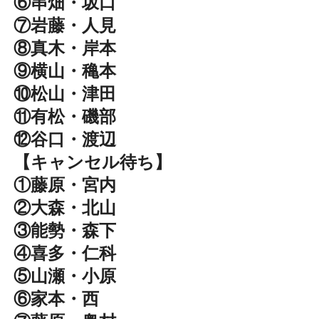
⑥串畑・坂口
⑦岩藤・人見
⑧真木・岸本
⑨横山・穐本
⑩松山・津田
⑪有松・磯部
⑫谷口・渡辺
【キャンセル待ち】
①藤原・宮内
②大森・北山
③能勢・森下
④喜多・仁科
⑤山瀬・小原
⑥家本・西