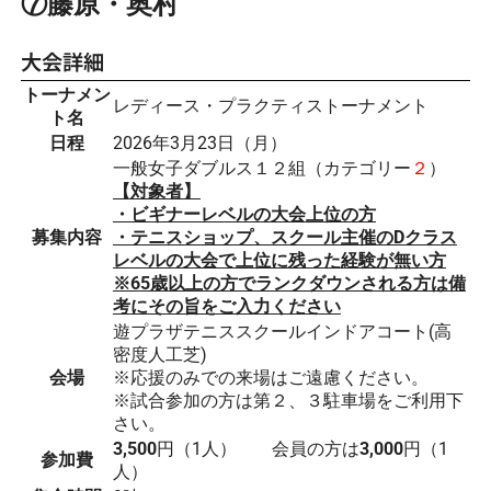
⑦藤原・奥村
大会詳細
トーナメン
レディース・プラクティストーナメント
ト名
日程
2026年3月23日（月）
一般女子ダブルス１２組（カテゴリー
２
）
【対象者】
・ビギナーレベルの大会上位の方
募集内容
・テニスショップ、スクール主催のDクラス
レベルの大会で上位に残った経験が無い方
※65歳以上の方でランクダウンされる方は備
考にその旨をご入力ください
遊プラザテニススクールインドアコート(高
密度人工芝)
会場
※応援のみでの来場はご遠慮ください。
※試合参加の方は第２、３駐車場をご利用下
さい。
3,500
円（1人） 会員の方は
3,000
円（1
参加費
人）