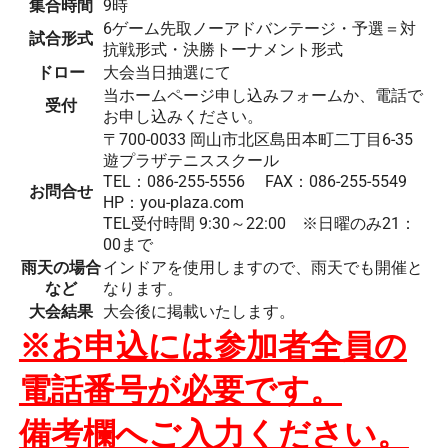
集合時間
9時
6ゲーム先取ノーアドバンテージ・予選＝対
試合形式
抗戦形式・決勝トーナメント形式
ドロー
大会当日抽選にて
当ホームページ申し込みフォームか、電話で
受付
お申し込みください。
〒700-0033 岡山市北区島田本町二丁目6-35
遊プラザテニススクール
TEL：086-255-5556 FAX：086-255-5549
お問合せ
HP：you-plaza.com
TEL受付時間 9:30～22:00 ※日曜のみ21：
00まで
雨天の場合
インドアを使用しますので、雨天でも開催と
など
なります。
大会結果
大会後に掲載いたします。
※お申込には参加者全員の
電話番号が必要です。
備考欄へご入力ください。