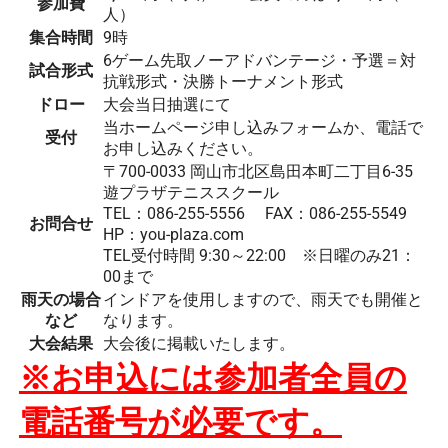
参加費
人）
集合時間
9時
6ゲーム先取ノーアドバンテージ・予選＝対
試合形式
抗戦形式・決勝トーナメント形式
ドロー
大会当日抽選にて
当ホームページ申し込みフォームか、電話で
受付
お申し込みください。
〒700-0033 岡山市北区島田本町二丁目6-35
遊プラザテニススクール
TEL：086-255-5556 FAX：086-255-5549
お問合せ
HP：you-plaza.com
TEL受付時間 9:30～22:00 ※日曜のみ21：
00まで
雨天の場合
インドアを使用しますので、雨天でも開催と
など
なります。
大会結果
大会後に掲載いたします。
※お申込には参加者全員の
電話番号が必要です。