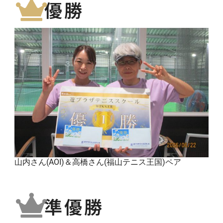
優勝
山内さん(AOI)＆高橋さん(福山テニス王国)ペア
準優勝