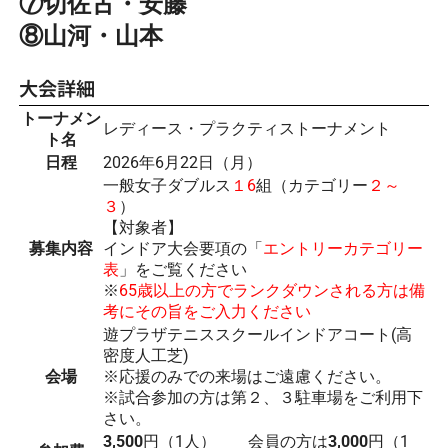
⑦切佐古・安藤
⑧山河・山本
大会詳細
トーナメン
レディース・プラクティストーナメント
ト名
日程
2026年6月22日（月）
一般女子ダブルス
１6
組（カテゴリー
２～
３
）
【対象者】
募集内容
インドア大会要項の「
エントリーカテゴリー
表
」をご覧ください
※
65歳以上の方でランクダウンされる方は備
考にその旨をご入力ください
遊プラザテニススクールインドアコート(高
密度人工芝)
会場
※応援のみでの来場はご遠慮ください。
※試合参加の方は第２、３駐車場をご利用下
さい。
3,500
円（1人） 会員の方は
3,000
円（1