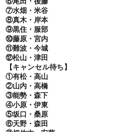
⑥尾田・後藤
⑦水畑・米谷
⑧真木・岸本
⑨黒住・服部
⑩藤原・宮内
⑪難波・今城
⑫松山・津田
【キャンセル待ち】
①有松・高山
②山内・高橋
③能勢・森下
④小原・伊東
⑤坂口・桑原
⑥天野・森田