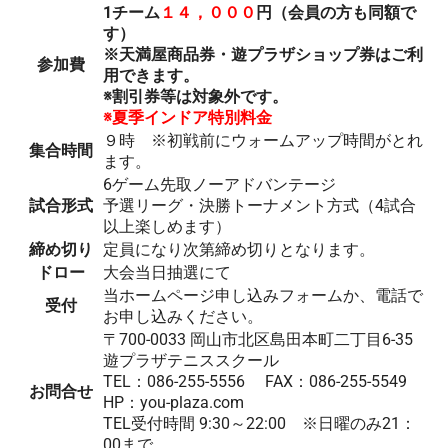
1チーム
１４，０００
円（会員の方も同額で
す）
※天満屋商品券・遊プラザショップ券はご利
参加費
用できます。
※割引券等は対象外です。
※夏季インドア特別料金
９時 ※初戦前にウォームアップ時間がとれ
集合時間
ます。
6ゲーム先取ノーアドバンテージ
試合形式
予選リーグ・決勝トーナメント方式（4試合
以上楽しめます）
締め切り
定員になり次第締め切りとなります。
ドロー
大会当日抽選にて
当ホームページ申し込みフォームか、電話で
受付
お申し込みください。
〒700-0033 岡山市北区島田本町二丁目6-35
遊プラザテニススクール
TEL：086-255-5556 FAX：086-255-5549
お問合せ
HP：you-plaza.com
TEL受付時間 9:30～22:00 ※日曜のみ21：
00まで