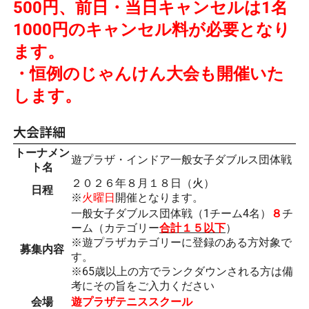
500円、前日・当日キャンセルは1名
1000円のキャンセル料が必要となり
ます。
・恒例のじゃんけん大会も開催いた
します。
大会詳細
トーナメン
遊プラザ・インドア一般女子ダブルス団体戦
ト名
２０２６年８月１８日（
火
）
日程
※
火曜日
開催となります。
一般女子ダブルス団体戦（1チーム4名）
８
チ
ーム（カテゴリー
合計１５以下
）
※遊プラザカテゴリーに登録のある方対象で
募集内容
す。
※65歳以上の方でランクダウンされる方は備
考にその旨をご入力ください
会場
遊プラザテニススクール