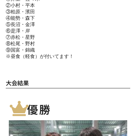
②小村・平本
③柏原・濱田
④能勢・森下
⑤長沼・金澤
⑥是澤・岸
⑦赤松・星野
⑧松尾・野村
⑨国富・錦織
※昼食（軽食）が付いてます！
大会結果
優勝