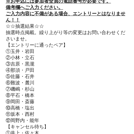
※お申込には参加者全員の電話番号が必要です。
備考欄へご入力ください。
ご入力内容に不備がある場合、
エントリーとはなりませ
ん！！
☆☆抽選結果☆☆
抽選時点掲載。繰り上がり等の変更はお問い合わせくだ
さいませ。
【エントリーに通ったペア】
①玉井・岩田
②小林・立石
③吉原・黒瀧
④那須・戸田
⑤佐藤・石井
⑥難波・麓川
⑦磯嶋・杉山
⑧平石・橋本
⑨岡田・斎藤
⑩高橋・塩出
⑪坂本・西村
⑫岡野内・能年
【キャンセル待ち】
①井上・佐々木