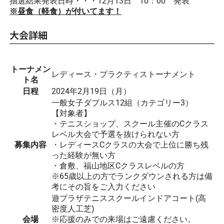
抽選結果発表日時・・・12月13日 10：00 発表
※昼食（軽食）が付いてます！
大会詳細
トーナメン
レディース・プラクティストーナメント
ト名
日程
2024年2月19日（月）
一般女子ダブルス12組（カテゴリー3）
【対象者】
・テニスショップ、スクール主催のCクラス
レベル大会で予選を抜けられない方
募集内容
・レディースCクラスの大会で上位に勝ち残
った経験が無い方
・倉敷、福山地区Cクラスレベルの方
※65歳以上の方でランクダウンされる方は備
考にその旨をご入力ください
遊プラザテニススクールインドアコート(高
密度人工芝)
会場
※応援のみでの来場はご遠慮ください。