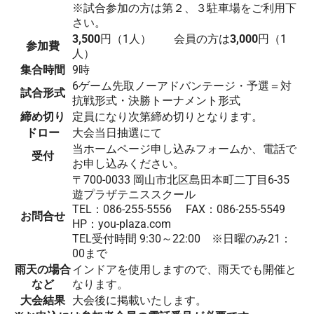
※試合参加の方は第２、３駐車場をご利用下
さい。
3,500
円（1人） 会員の方は
3,000
円（1
参加費
人）
集合時間
9時
6ゲーム先取ノーアドバンテージ・予選＝対
試合形式
抗戦形式・決勝トーナメント形式
締め切り
定員になり次第締め切りとなります。
ドロー
大会当日抽選にて
当ホームページ申し込みフォームか、電話で
受付
お申し込みください。
〒700-0033 岡山市北区島田本町二丁目6-35
遊プラザテニススクール
TEL：086-255-5556 FAX：086-255-5549
お問合せ
HP：you-plaza.com
TEL受付時間 9:30～22:00 ※日曜のみ21：
00まで
雨天の場合
インドアを使用しますので、雨天でも開催と
など
なります。
大会結果
大会後に掲載いたします。