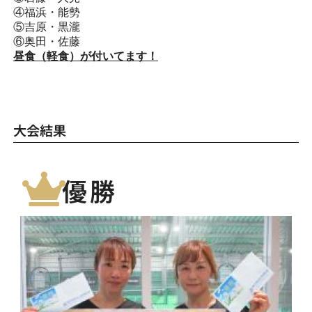
④福浜・能勢
⑤吉原・黒瀧
⑥奥田・佐藤
昼食（軽食）が付いてます！
大会結果
優勝