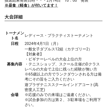
抽選結果発表日時・・・2月14日 10：00 発表
※昼食（軽食）が付いてます！
大会詳細
トーナメン
レディース・プラクティストーナメント
ト名
日程
2024年4月1日（月）
一般女子ダブルス12組（カテゴリー2）
【対象者】
・ビギナーレベルの大会上位の方
募集内容
・テニスショップ、スクール主催のDクラス
レベルの大会で上位に残った経験が無い方
※65歳以上の方でランクダウンされる方は備
考にその旨をご入力ください
遊プラザテニススクールインドアコート(高
密度人工芝)
会場
※応援のみでの来場はご遠慮ください。
※試合参加の方は第２、３駐車場をご利用下
さい。