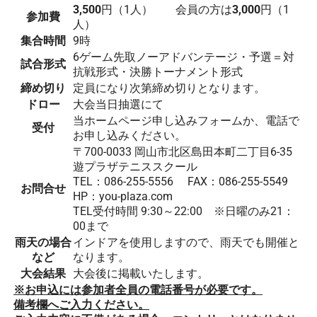
3,500
円（1人） 会員の方は
3,000
円（1
参加費
人）
集合時間
9時
6ゲーム先取ノーアドバンテージ・予選＝対
試合形式
抗戦形式・決勝トーナメント形式
締め切り
定員になり次第締め切りとなります。
ドロー
大会当日抽選にて
当ホームページ申し込みフォームか、電話で
受付
お申し込みください。
〒700-0033 岡山市北区島田本町二丁目6-35
遊プラザテニススクール
TEL：086-255-5556 FAX：086-255-5549
お問合せ
HP：you-plaza.com
TEL受付時間 9:30～22:00 ※日曜のみ21：
00まで
雨天の場合
インドアを使用しますので、雨天でも開催と
など
なります。
大会結果
大会後に掲載いたします。
※お申込には参加者全員の電話番号が必要です。
備考欄へご入力ください。