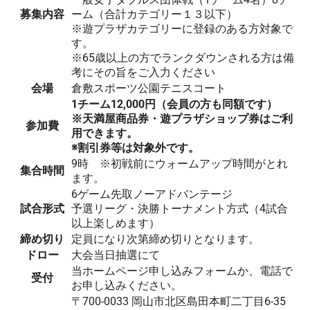
募集内容
ーム（合計カテゴリー１３以下）
※遊プラザカテゴリーに登録のある方対象で
す。
※65歳以上の方でランクダウンされる方は備
考にその旨をご入力ください
会場
倉敷スポーツ公園テニスコート
1チーム12,000円（会員の方も同額です）
※天満屋商品券・遊プラザショップ券はご利
参加費
用できます。
※割引券等は対象外です。
9時 ※初戦前にウォームアップ時間がとれ
集合時間
ます。
6ゲーム先取ノーアドバンテージ
試合形式
予選リーグ・決勝トーナメント方式（4試合
以上楽しめます）
締め切り
定員になり次第締め切りとなります。
ドロー
大会当日抽選にて
当ホームページ申し込みフォームか、電話で
受付
お申し込みください。
〒700-0033 岡山市北区島田本町二丁目6-35