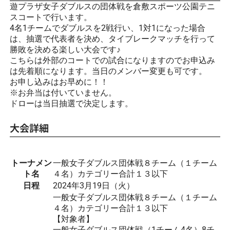
遊プラザ女子ダブルスの団体戦を倉敷スポーツ公園テニ
スコートで行います。
4名1チームでダブルスを2戦行い、1対1になった場合
は、抽選で代表者を決め、タイブレークマッチを行って
勝敗を決める楽しい大会です♪
こちらは外部のコートでの試合になりますのでお申込み
は先着順になります。当日のメンバー変更も可です。
お申し込みはお早めに！！
※お弁当は付いていません。
ドローは当日抽選で決定します。
大会詳細
トーナメン
一般女子ダブルス団体戦８チーム（１チーム
ト名
４名）カテゴリー合計１３以下
日程
2024年3月19日（火）
一般女子ダブルス団体戦８チーム（１チーム
４名）カテゴリー合計１３以下
【対象者】
一般女子ダブルス団体戦（1チーム4名）8チ