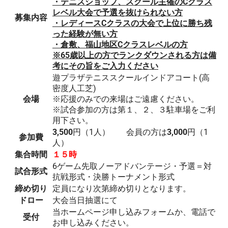
・テニスショップ、スクール主催のCクラス
レベル大会で予選を抜けられない方
募集内容
・レディースCクラスの大会で上位に勝ち残
った経験が無い方
・倉敷、福山地区Cクラスレベルの方
※65歳以上の方でランクダウンされる方は備
考にその旨をご入力ください
遊プラザテニススクールインドアコート(高
密度人工芝)
会場
※応援のみでの来場はご遠慮ください。
※試合参加の方は第１、２、３駐車場をご利
用下さい。
3,500
円（1人） 会員の方は
3,000
円（1
参加費
人）
集合時間
１５時
6ゲーム先取ノーアドバンテージ・予選＝対
試合形式
抗戦形式・決勝トーナメント形式
締め切り
定員になり次第締め切りとなります。
ドロー
大会当日抽選にて
当ホームページ申し込みフォームか、電話で
受付
お申し込みください。