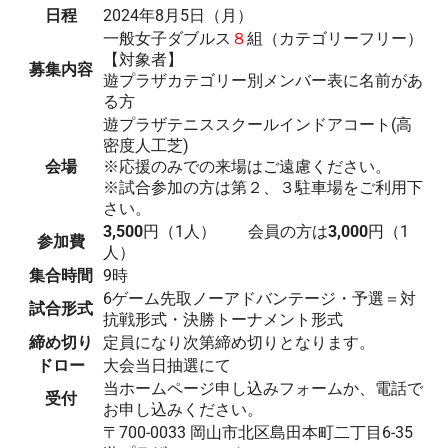
日程
2024年8月5日（月）
一般女子ダブルス
８
組（カテゴリーフリー）
【対象者】
募集内容
遊プラザカテゴリー別メンバー表に名前があ
る方
遊プラザテニススクールインドアコート(高
密度人工芝)
会場
※応援のみでの来場はご遠慮ください。
※試合参加の方は第２、３駐車場をご利用下
さい。
3,500
円（1人） 会員の方は
3,000
円（1
参加費
人）
集合時間
9時
6ゲーム先取ノーアドバンテージ・予選＝対
試合形式
抗戦形式・決勝トーナメント形式
締め切り
定員になり次第締め切りとなります。
ドロー
大会当日抽選にて
当ホームページ申し込みフォームか、電話で
受付
お申し込みください。
〒700-0033 岡山市北区島田本町二丁目6-35