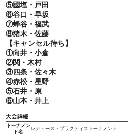
⑤國塩・戸田
⑥谷口・早坂
⑦蜂谷・福武
⑧猪木・佐藤
【キャンセル待ち】
①向井・小倉
②関・木村
③四条・佐々木
④赤松・星野
⑤石井・原
⑥山本・井上
大会詳細
トーナメン
レディース・プラクティストーナメント
ト名