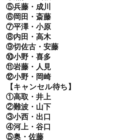
⑤兵藤・成川
⑥岡田・斎藤
⑦平澤・小原
⑧内田・高木
⑨切佐古・安藤
⑩小野・喜多
⑪岩藤・人見
⑫小野・岡崎
【キャンセル待ち】
①高取・井上
②難波・山下
③小西・出口
④河上・谷口
⑤奥・佐藤