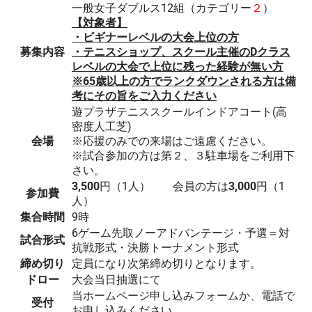
一般女子ダブルス12組（カテゴリー
２
）
【対象者】
・ビギナーレベルの大会上位の方
募集内容
・テニスショップ、スクール主催のDクラス
レベルの大会で上位に残った経験が無い方
※65歳以上の方でランクダウンされる方は備
考にその旨をご入力ください
遊プラザテニススクールインドアコート(高
密度人工芝)
会場
※応援のみでの来場はご遠慮ください。
※試合参加の方は第２、３駐車場をご利用下
さい。
3,500
円（1人） 会員の方は
3,000
円（1
参加費
人）
集合時間
9時
6ゲーム先取ノーアドバンテージ・予選＝対
試合形式
抗戦形式・決勝トーナメント形式
締め切り
定員になり次第締め切りとなります。
ドロー
大会当日抽選にて
当ホームページ申し込みフォームか、電話で
受付
お申し込みください。