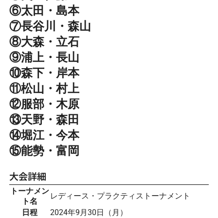
⑥太田・島本
⑦長谷川・森山
⑧大森・立石
⑨浦上・長山
⑩森下・岸本
⑪松山・村上
⑫服部・木原
⑬天野・森田
⑭堀江・今本
⑮能勢・富岡
大会詳細
トーナメン
レディース・プラクティストーナメント
ト名
日程
2024年9月30日（月）