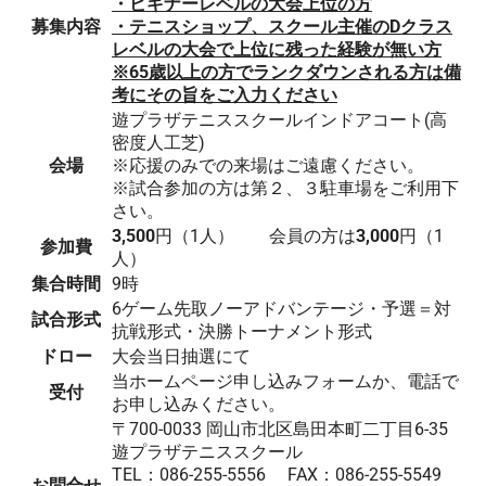
・ビギナーレベルの大会上位の方
募集内容
・テニスショップ、スクール主催のDクラス
レベルの大会で上位に残った経験が無い方
※65歳以上の方でランクダウンされる方は備
考にその旨をご入力ください
遊プラザテニススクールインドアコート(高
密度人工芝)
会場
※応援のみでの来場はご遠慮ください。
※試合参加の方は第２、３駐車場をご利用下
さい。
3,500
円（1人） 会員の方は
3,000
円（1
参加費
人）
集合時間
9時
6ゲーム先取ノーアドバンテージ・予選＝対
試合形式
抗戦形式・決勝トーナメント形式
ドロー
大会当日抽選にて
当ホームページ申し込みフォームか、電話で
受付
お申し込みください。
〒700-0033 岡山市北区島田本町二丁目6-35
遊プラザテニススクール
TEL：086-255-5556 FAX：086-255-5549
お問合せ