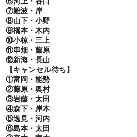
⑥河上・谷口
⑦難波・岸
⑧山下・小野
⑨橋本・木内
⑩小椋・三上
⑪串畑・藤原
⑫新海・長山
【キャンセル待ち】
①富岡・能勢
②藤原・奥村
③岩藤・太田
④森下・岸本
⑤逸見・河内
⑥島本・太田