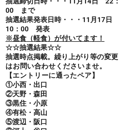
抽選締切日時・・・11月14日 22：
00 まで
抽選結果発表日時・・・11月17日
10：00 発表
※昼食（軽食）が付いてます！
☆☆抽選結果☆☆
抽選時点掲載。繰り上がり等の変更
はお問い合わせくださいませ。
【エントリーに通ったペア】
①小西・出口
②天野・森田
③黒住・小原
④有松・高山
⑤渡辺・阪口