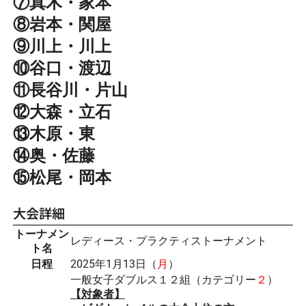
⑦真木・家本
⑧岩本・関屋
⑨川上・川上
⑩谷口・渡辺
⑪長谷川・片山
⑫大森・立石
⑬木原・東
⑭奥・佐藤
⑮松尾・岡本
大会詳細
トーナメン
レディース・プラクティストーナメント
ト名
日程
2025年1月13日（
月
）
一般女子ダブルス１２組（カテゴリー
２
）
【対象者】