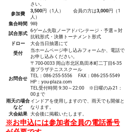
さい。
3,500
円（1人） 会員の方は
3,000
円（1
参加費
人）
集合時間
9時
6ゲーム先取ノーアドバンテージ・予選＝対
試合形式
抗戦形式・決勝トーナメント形式
ドロー
大会当日抽選にて
当ホームページ申し込みフォームか、電話で
受付
お申し込みください。
〒700-0033 岡山市北区島田本町二丁目6-35
遊プラザテニススクール
TEL：086-255-5556 FAX：086-255-5549
お問合せ
HP：you-plaza.com
TEL受付時間 9:30～22:00 ※日曜のみ21：
00まで
雨天の場合
インドアを使用しますので、雨天でも開催と
など
なります。
大会結果
大会後に掲載いたします。
※お申込には参加者全員の電話番号