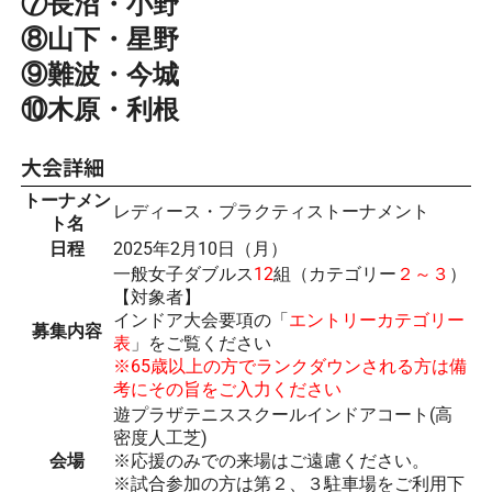
⑦長沼・小野
⑧山下・星野
⑨難波・今城
⑩木原・利根
大会詳細
トーナメン
レディース・プラクティストーナメント
ト名
日程
2025年2月10日（月）
一般女子ダブルス
12
組（カテゴリー
２～３
）
【対象者】
インドア大会要項の「
エントリーカテゴリー
募集内容
表
」をご覧ください
※65歳以上の方でランクダウンされる方は備
考にその旨をご入力ください
遊プラザテニススクールインドアコート(高
密度人工芝)
会場
※応援のみでの来場はご遠慮ください。
※試合参加の方は第２、３駐車場をご利用下