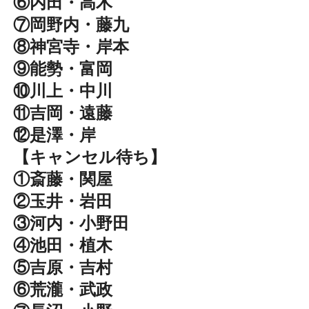
⑥内田・高木
⑦岡野内・藤九
⑧神宮寺・岸本
⑨能勢・富岡
⑩川上・中川
⑪吉岡・遠藤
⑫是澤・岸
【キャンセル待ち】
①斎藤・関屋
②玉井・岩田
③河内・小野田
④池田・植木
⑤吉原・吉村
⑥荒瀧・武政