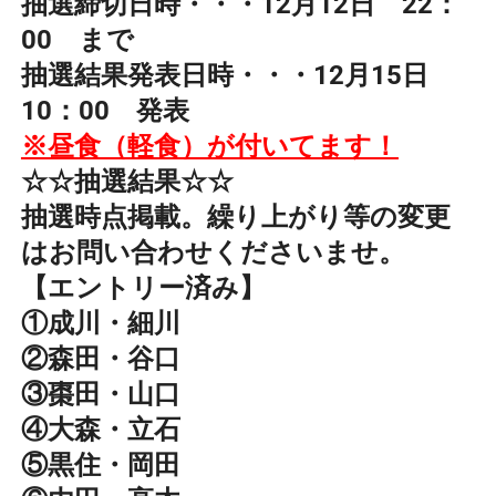
抽選締切日時・・・12月12日 22：
00 まで
抽選結果発表日時・・・12月15日
10：00 発表
※昼食（軽食）が付いてます！
☆☆抽選結果☆☆
抽選時点掲載。繰り上がり等の変更
はお問い合わせくださいませ。
【エントリー済み】
①成川・細川
②森田・谷口
③棗田・山口
④大森・立石
⑤黒住・岡田