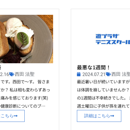
断
最悪な1週間！
西田 法聖
西田 法
2.16
2024.07.21
です。西田で～す。 皆さま
最近暑い日が続いていますが
か？ 私は相も変わらずあっ
は体調を崩していませんか？
痛みを感じております(笑)
の1週間は不幸続きでした。
の健康診断についてのブ…
週土曜日に子供が孫を連れて
はこちら
詳細はこちら