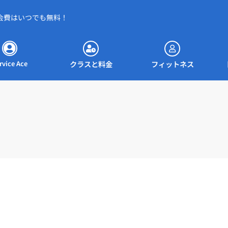
会費はいつでも無料！
約ページへ
クラスと料金
フィットネス
クラスと料金
フィットネス
rvice Ace