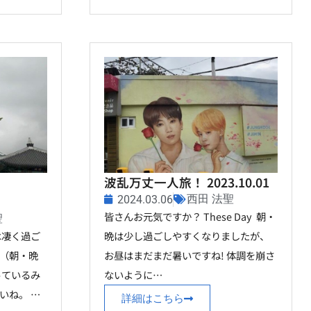
波乱万丈一人旅！ 2023.10.01
西田 法聖
2024.03.06
皆さんお元気ですか？ These Day 朝・
聖
は凄く過ご
晩は少し過ごしやすくなりましたが、
（朝・晩
お昼はまだまだ暑いですね! 体調を崩さ
っているみ
ないように…
いね。 …
詳細はこちら