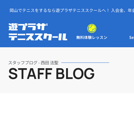
岡山でテニスをするなら遊プラザテニススクールへ！ 入会金、年
お試しレッスン無料！
予
無料体験レッスン
Se
スタッフブログ - 西田 法聖
STAFF BLOG