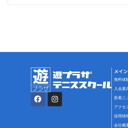
メイン
無料体
入会案
新着ニ
アクセ
採用情
会社概