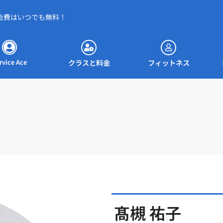
会費はいつでも無料！
約ページへ
クラスと料金
フィットネス
クラスと料金
フィットネス
rvice Ace
髙槻 祐子